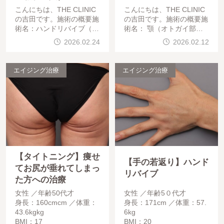
こんにちは、THE CLINIC
こんにちは、THE CLINIC
の吉田です。施術の概要施
の吉田です。施術の概要施
術名：ハンドリバイブ（手
術名： 顎（オトガイ部）C
の甲の脂肪注入）目的：加
RF脂肪注入＋オトガイ筋
2026.02.24
2026.02.12
齢により目立ってきた腱・
ボトックス吸引部位： 大
血管を目立たなくし、若々
腿内側注入部位： オトガ
しい手元へ改善麻酔方法：
イ部（割れ顎
エイジング治療
エイジング治療
局所麻
【タイトニング】痩せ
【手の若返り】ハンド
てお尻が垂れてしまっ
リバイブ
た方への治療
女性
年齢50代才
女性
年齢5０代才
身長：160cmcm
体重：
身長：171cm
体重：57.
43.6kgkg
6kg
BMI：17
BMI：20