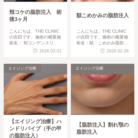
頬コケの脂肪注入 術
額こめかみの脂肪注入
後3ヶ月
こんにちは、THE CLINIC
こんにちは、THE CLINIC
の吉田です。施術の概要施
の吉田です。施術の概要施
術名： 頬コンデンスリッ
術名：額・こめかみ脂肪注
チ脂肪注入注入部位： 両
入吸引部位：二の腕注入部
2026.03.01
2026.02.26
側頬（ミッドフェイス）目
位：額・こめかみ目的：
的： 頬コケの改善麻酔方
法： 静脈麻酔この方は
エイジング治療
エイジング治療
【エイジング治療】ハ
【脂肪注入】割れ顎の
ンドリバイブ（手の甲
脂肪注入
の脂肪注入）