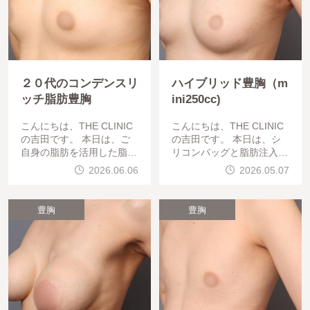
２０代のコンデンスリ
ハイブリッド豊胸（m
ッチ脂肪豊胸
ini250cc)
こんにちは、THE CLINIC
こんにちは、THE CLINIC
の吉田です。 本日は、ご
の吉田です。 本日は、シ
自身の脂肪を活用した脂肪
リコンバッグと脂肪注入を
豊胸の術後3ヶ月目の症例
組み合わせた「ハイブリッ
2026.06.06
2026.05.07
をご紹介します。施術の概
ド豊胸」を受けられたゲス
要施術名： 脂肪豊胸（コ
トの、術後2ヶ月目の経過
ンデンスリッチ豊胸）
をご紹介します。今回のゲ
豊胸
豊胸
ストは、実際よりもバス