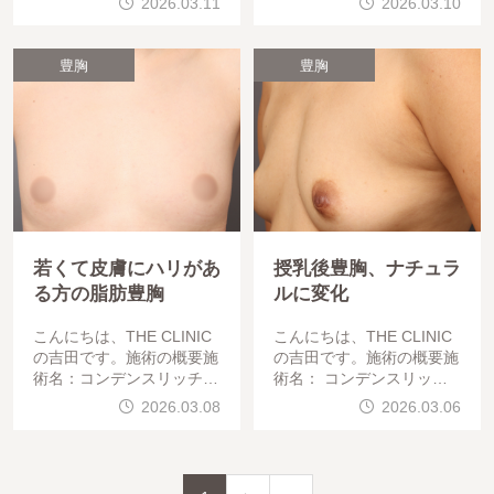
2026.03.11
2026.03.10
胸吸引部位：脂肪採取部位
位：バスト（デコルテ〜全
から適量を吸引注入部位：
体）目的：デコルテのそげ
バスト目的：拘縮したシリ
感の改善、バストのボリュ
豊胸
豊胸
コンバ
ームア
若くて皮膚にハリがあ
授乳後豊胸、ナチュラ
る方の脂肪豊胸
ルに変化
こんにちは、THE CLINIC
こんにちは、THE CLINIC
の吉田です。施術の概要施
の吉田です。施術の概要施
術名：コンデンスリッチ脂
術名： コンデンスリッチ
肪豊胸目的：自然なバスト
脂肪豊胸注入部位： バス
2026.03.08
2026.03.06
アップ麻酔方法：静脈麻酔
ト（左右）目的： 授乳後
この方は自
に減ってしまったバストボ
リュームを、自然な見た目
と触り