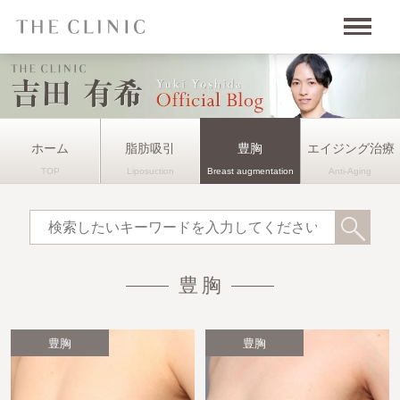
ホーム
脂肪吸引
エイジング治療
豊胸
豊胸
豊胸
豊胸