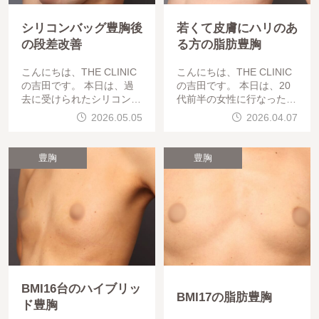
シリコンバッグ豊胸後
若くて皮膚にハリのあ
の段差改善
る方の脂肪豊胸
こんにちは、THE CLINIC
こんにちは、THE CLINIC
の吉田です。 本日は、過
の吉田です。 本日は、20
去に受けられたシリコンバ
代前半の女性に行なった「
ッグ豊胸後の「不自然な輪
コンデンスリッチ豊胸」の
2026.05.05
2026.04.07
郭」を改善した、術後2ヶ
術後3ヶ月目の症例をご紹
月目の症例をご紹介します
介します。若い世代の方で
。施術の概要施術名：段差
もバストの悩みは深く、特
豊胸
豊胸
レス
に「痩せ型で
BMI16台のハイブリッ
BMI17の脂肪豊胸
ド豊胸