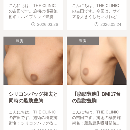
こんにちは、THE CLINIC
こんにちは、THE CLINIC
の吉田です。施術の概要施
の吉田です。今回は、サイ
術名：ハイブリッド豊胸（
ズを大きくしたいけれど、
シリコン＋脂肪注入）この
シリコンバッグには抵抗が
2026.03.26
2026.03.24
方は「体が細いけれど、し
あるというご希望でご来院
っかり胸を大きくしたい」
された方の、コンデンスリ
というご希望でご来院され
ッチ脂肪豊胸の症例をご紹
豊胸
豊胸
ました
介します。
シリコンバッグ抜去と
【脂肪豊胸】BMI17台
同時の脂肪豊胸
の脂肪豊胸
こんにちは、THE CLINIC
こんにちは、THE CLINIC
の吉田です。施術の概要施
の吉田です。施術の概要施
術名：シリコンバッグ抜去
術名：脂肪豊胸吸引部位：
＋コンデンスリッチ脂肪豊
太もも（脂肪採取）注入部