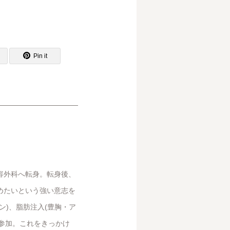
Pin it
容外科へ転身。転身後、
めたいという強い意志を
ン)、脂肪注入(豊胸・ア
会に参加。これをきっかけ