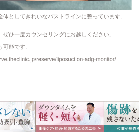
全体として
きれいなバストライン
に整っています。
、ぜひ一度カウンセリングにお越しください。
ら可能です。
erve.theclinic.jp/reserve/liposuction-adg-monitor/