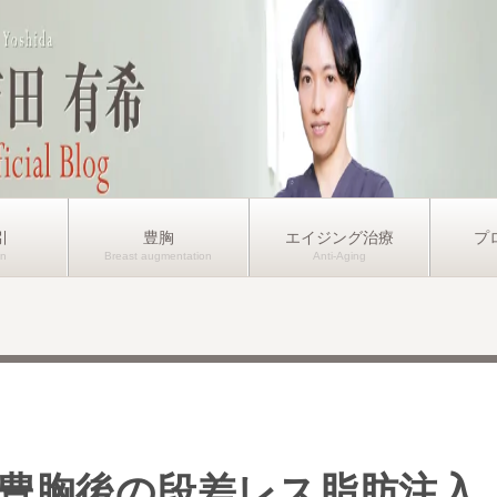
引
豊胸
エイジング治療
プ
豊胸後の段差レス脂肪注入