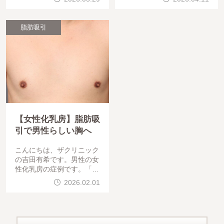
、術後6ヶ月目の症例をご
・肩」の脂肪吸引を受けら
紹介します。お顔の輪郭は
れた、20代女性の術後3ヶ
少しの変化で全体の印象を
月目の症例をご紹介します
脂肪吸引
大きく左右す
。術後経過と
【女性化乳房】脂肪吸
引で男性らしい胸へ
こんにちは、ザクリニック
の吉田有希です。男性の女
性化乳房の症例です。「胸
がふくらんで見える」「T
2026.02.01
シャツや薄手の服で胸が目
立つ」といったお悩みでご
相談いただいたケースです
。男性の胸のふくらみは、