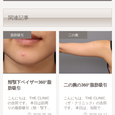
関連記事
脂肪吸引
二の腕
頬顎下ベイザー360°脂
二の腕の360°脂肪吸引
肪吸引
こんにちは、THE CLINIC
こんにちは、THE CLINIC
の吉田です。 本日は顔周
（ザ・クリニック）の吉田
りの脂肪吸引（頬・顎下）
です。 本日は、当院でも
を行われた30代の患者様の
非常に人気の高い「二の腕
2026.05.29
2026.04.11