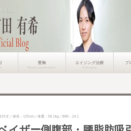
引
豊胸
エイジング治療
プ
齢25才
身長：155cm
体重：58.1kg
BMI：24.1
ベイザー側腹部・腰脂肪吸