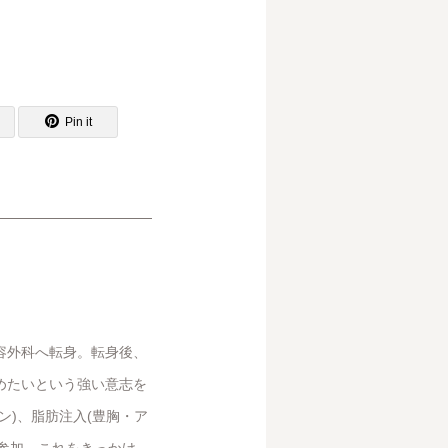
Pin it
容外科へ転身。転身後、
めたいという強い意志を
ン)、脂肪注入(豊胸・ア
会に参加。これをきっかけ